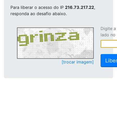
Para liberar o acesso
do IP
216.73.217.22
,
responda ao desafio abaixo.
Digite 
lado no
[trocar imagem]