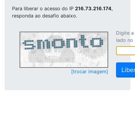
Para liberar o acesso
do IP
216.73.216.174
,
responda ao desafio abaixo.
Digite 
lado no
[trocar imagem]