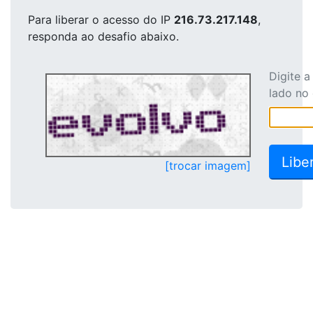
Para liberar o acesso
do IP
216.73.217.148
,
responda ao desafio abaixo.
Digite 
lado no
[trocar imagem]