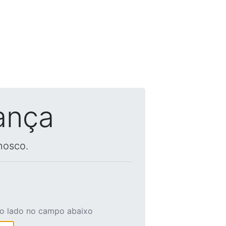
ança
nosco.
ao lado no campo abaixo