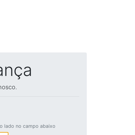
ança
nosco.
ao lado no campo abaixo