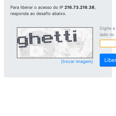
Para liberar o acesso
do IP
216.73.216.38
,
responda ao desafio abaixo.
Digite 
lado no
[trocar imagem]