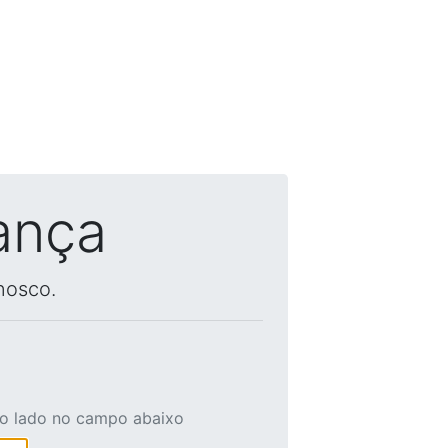
ança
nosco.
ao lado no campo abaixo