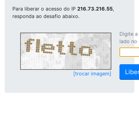
Para liberar o acesso
do IP
216.73.216.55
,
responda ao desafio abaixo.
Digite 
lado no
[trocar imagem]