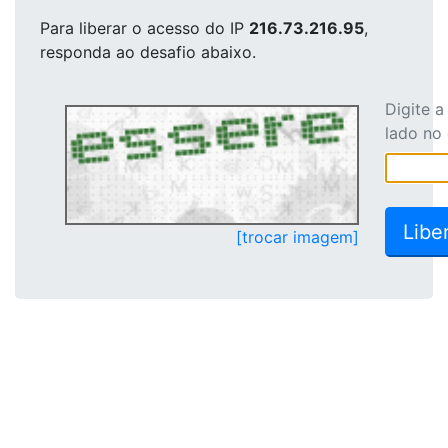
Para liberar o acesso
do IP
216.73.216.95
,
responda ao desafio abaixo.
Digite 
lado no
[trocar imagem]