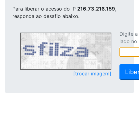
Para liberar o acesso
do IP
216.73.216.159
,
responda ao desafio abaixo.
Digite 
lado no
[trocar imagem]