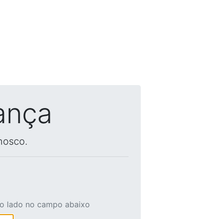
ança
nosco.
ao lado no campo abaixo