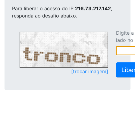
Para liberar o acesso
do IP
216.73.217.142
,
responda ao desafio abaixo.
Digite 
lado no
[trocar imagem]