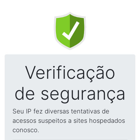
Verificação
de segurança
Seu IP fez diversas tentativas de
acessos suspeitos a sites hospedados
conosco.