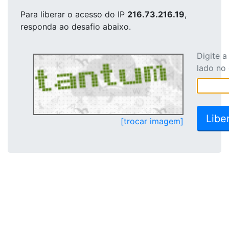
Para liberar o acesso
do IP
216.73.216.19
,
responda ao desafio abaixo.
Digite 
lado no
[trocar imagem]