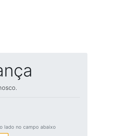
ança
nosco.
ao lado no campo abaixo