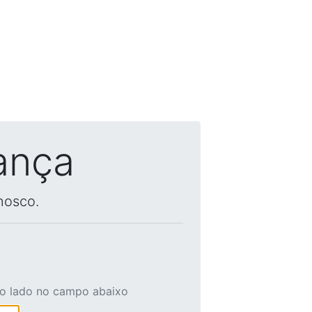
ança
nosco.
ao lado no campo abaixo