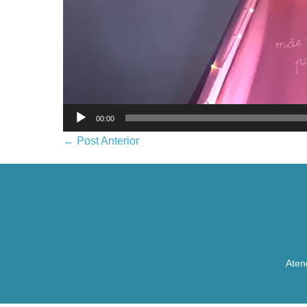
00:00
← Post Anterior
Aten