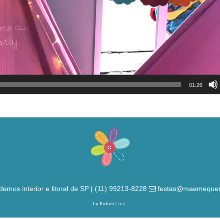
01:26
demos interior e litoral de SP | (11) 99213-8228
festas@maemequer
by Kidum Ltda.