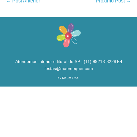
← Post Anterior
Próximo Post →
Atendemos interior e litoral de SP | (11) 99213-8228
festas@maemequer.com
by Kidum Ltda.