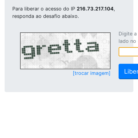
Para liberar o acesso
do IP
216.73.217.104
,
responda ao desafio abaixo.
Digite 
lado no
[trocar imagem]