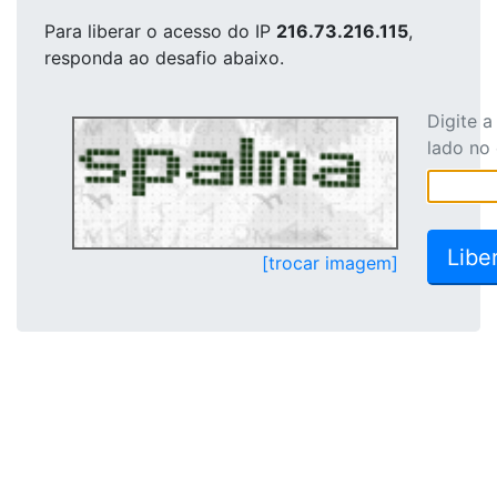
Para liberar o acesso
do IP
216.73.216.115
,
responda ao desafio abaixo.
Digite 
lado no
[trocar imagem]