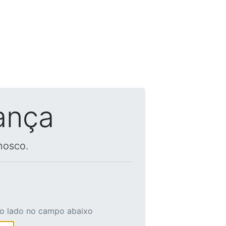
ança
nosco.
ao lado no campo abaixo