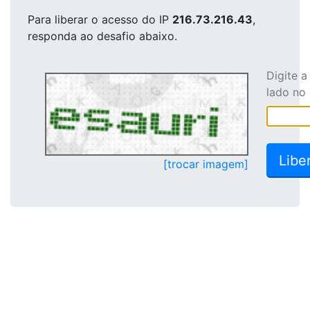
Para liberar o acesso
do IP
216.73.216.43
,
responda ao desafio abaixo.
Digite 
lado no
[trocar imagem]