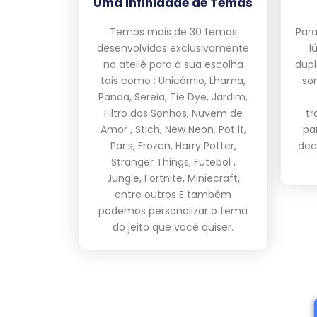
Uma Infinidade de Temas
Temos mais de 30 temas
Para
desenvolvidos exclusivamente
l
no ateliê para a sua escolha
dupl
tais como : Unicórnio, Lhama,
so
Panda, Sereia, Tie Dye, Jardim,
Filtro dos Sonhos, Nuvem de
tr
Amor , Stich, New Neon, Pot it,
pa
Paris, Frozen, Harry Potter,
dec
Stranger Things, Futebol ,
Jungle, Fortnite, Miniecraft,
entre outros E também
podemos personalizar o tema
do jeito que você quiser.