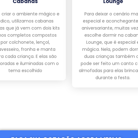
Cabanas
Lounge
 criar o ambiente mágico e
Para deixar o cenário ma
údico, utilizamos cabanas
especial e aconchegante
as que já vem com dois kits
aniversariante, muitas vez
nos completos compostos
escolhe dormir na caba
por colchonete, lençol,
Lounge, que é especial 
avesseiro, fronha e manta
mágica. Nela, podem dor
ra cada criança. E elas são
duas crianças também 
oradas e iluminadas com o
pode ser feito um canto 
tema escolhido
almofadas para elas brinc
durante a festa.