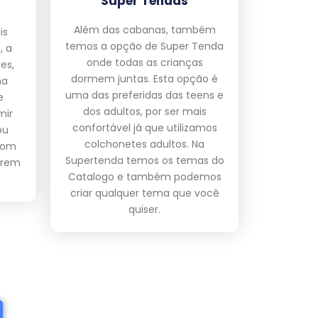
Super Tendas
Além das cabanas, também
is
temos a opção de Super Tenda
, a
onde todas as crianças
es,
dormem juntas. Esta opção é
na
uma das preferidas das teens e
e
dos adultos, por ser mais
mir
confortável já que utilizamos
ou
colchonetes adultos. Na
com
Supertenda temos os temas do
arem
Catalogo e também podemos
criar qualquer tema que você
quiser.