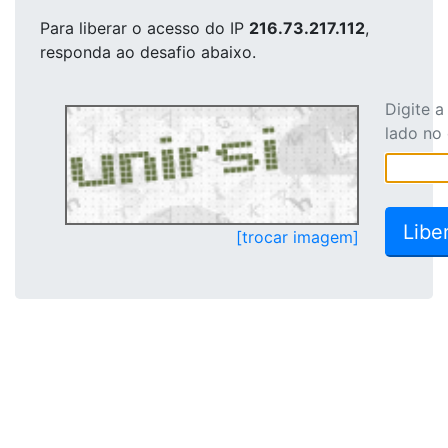
Para liberar o acesso
do IP
216.73.217.112
,
responda ao desafio abaixo.
Digite 
lado no
[trocar imagem]