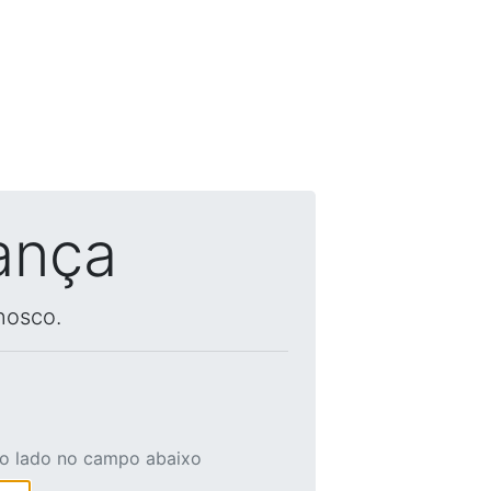
ança
nosco.
ao lado no campo abaixo