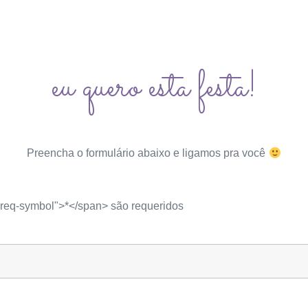
eu quero esta festa!
Preencha o formulário abaixo e ligamos pra você
req-symbol">*</span> são requeridos