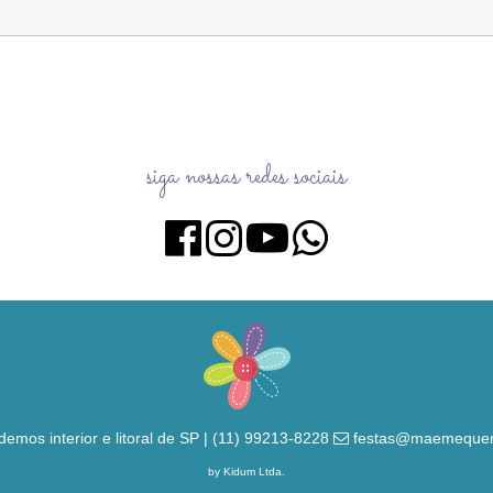
siga nossas redes sociais
demos interior e litoral de SP | (11) 99213-8228
festas@maemequer
by Kidum Ltda.