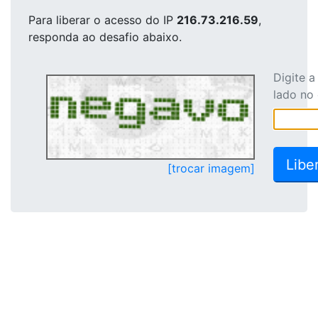
Para liberar o acesso
do IP
216.73.216.59
,
responda ao desafio abaixo.
Digite 
lado no
[trocar imagem]