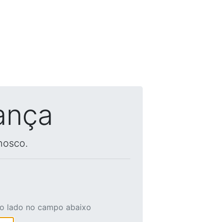
ança
nosco.
ao lado no campo abaixo