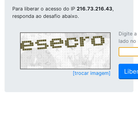
Para liberar o acesso
do IP
216.73.216.43
,
responda ao desafio abaixo.
Digite 
lado no
[trocar imagem]