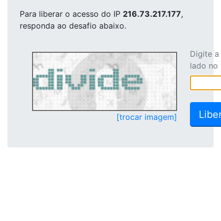
Para liberar o acesso
do IP
216.73.217.177
,
responda ao desafio abaixo.
Digite 
lado no
[trocar imagem]