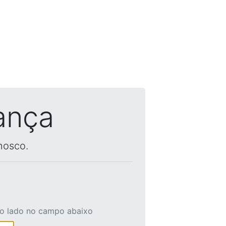
ança
nosco.
ao lado no campo abaixo